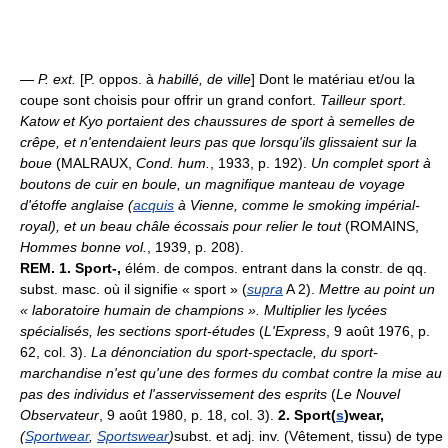
—
P. ext.
[P. oppos. à
habillé, de ville
] Dont le matériau et/ou la
coupe sont choisis pour offrir un grand confort.
Tailleur sport
.
Katow et Kyo portaient des chaussures de sport à semelles de
crêpe, et n'entendaient leurs pas que lorsqu'ils glissaient sur la
boue
(MALRAUX,
Cond. hum.
, 1933, p. 192).
Un complet sport à
boutons de cuir en boule, un magnifique manteau de voyage
d'étoffe anglaise (
acquis
à Vienne, comme le smoking impérial-
royal), et un beau châle écossais pour relier le tout
(ROMAINS,
Hommes bonne vol.
, 1939, p. 208).
REM.
1.
Sport-,
élém. de compos. entrant dans la constr. de qq.
subst. masc. où il signifie « sport » (
supra
A 2).
Mettre au point un
« laboratoire humain de champions ». Multiplier les lycées
spécialisés, les sections sport-études
(
L'Express
, 9 août 1976, p.
62, col. 3).
La dénonciation du sport-spectacle, du sport-
marchandise n'est qu'une des formes du combat contre la mise au
pas des individus et l'asservissement des esprits
(
Le Nouvel
Observateur
, 9 août 1980, p. 18, col. 3).
2.
Sport(
s
)wear,
(
Sportwear
,
Sportswear
)
subst. et adj. inv. (Vêtement, tissu) de type