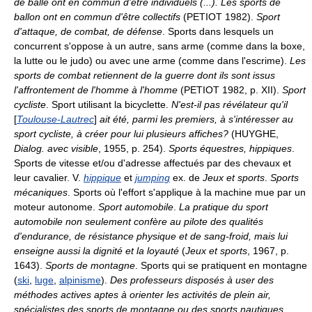
de balle ont en commun d'être individuels (...). Les sports de
ballon ont en commun d'être collectifs
(PETIOT 1982).
Sport
d'attaque, de combat, de défense
. Sports dans lesquels un
concurrent s'oppose à un autre, sans arme (comme dans la boxe,
la lutte ou le judo) ou avec une arme (comme dans l'escrime).
Les
sports de combat retiennent de la guerre dont ils sont issus
l'affrontement de l'homme à l'homme
(PETIOT 1982, p. XII).
Sport
cycliste
. Sport utilisant la bicyclette.
N'est-il pas révélateur qu'il
[
Toulouse-Lautrec
]
ait été, parmi les premiers, à s'intéresser au
sport cycliste, à créer pour lui plusieurs affiches?
(HUYGHE,
Dialog. avec visible
, 1955, p. 254).
Sports équestres, hippiques
.
Sports de vitesse et/ou d'adresse affectués par des chevaux et
leur cavalier. V.
hippique
et
jumping
ex. de
Jeux et sports
.
Sports
mécaniques
. Sports où l'effort s'applique à la machine mue par un
moteur autonome.
Sport automobile
.
La pratique du sport
automobile non seulement confère au pilote des qualités
d'endurance, de résistance physique et de sang-froid, mais lui
enseigne aussi la dignité et la loyauté
(
Jeux et sports
, 1967, p.
1643).
Sports de montagne
. Sports qui se pratiquent en montagne
(
ski
,
luge
,
alpinisme
).
Des professeurs disposés à user des
méthodes actives aptes à orienter les activités de plein air,
spécialistes des sports de montagne ou des sports nautiques