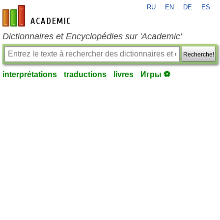
RU
EN
DE
ES
fr-academic.com
Dictionnaires et Encyclopédies sur 'Academic'
Recherche!
interprétations
traductions
livres
Игры ⚽