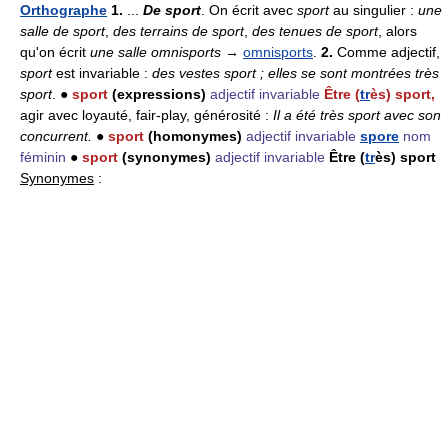
Orthographe
1.
...
De sport
. On écrit avec
sport
au singulier :
une
salle de sport
,
des terrains de sport
,
des tenues de sport
, alors
qu'on écrit
une salle omnisports
→
omnisports
.
2.
Comme adjectif,
sport
est invariable :
des vestes sport ; elles se sont montrées très
sport
. ●
sport
(expressions)
adjectif invariable
Être (
tr
ès) sport,
agir avec loyauté, fair-play, générosité :
Il a été très sport avec son
concurrent.
●
sport
(homonymes)
adjectif invariable
spore
nom
féminin
●
sport
(synonymes)
adjectif invariable
Être (
tr
ès) sport
Synonymes
: