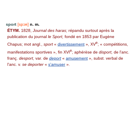
sport
[spɔʀ]
n. m.
ÉTYM.
1828,
Journal des haras;
répandu surtout après la
publication du journal
le Sport,
fondé en 1853 par Eugène
e
Chapus; mot angl.,
sport
«
divertissement
», XV
; « compétitions,
e
manifestations sportives », fin XVI
; aphérèse de
disport,
de l'anc.
franç.
desport,
var. de
deport
«
amusement
», subst. verbal de
l'anc. v.
se deporter
«
s'amuser
».