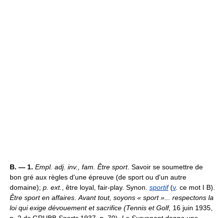
B. — 1.
Empl. adj. inv., fam.
Être sport
. Savoir se soumettre de
bon gré aux règles d'une épreuve (de sport ou d'un autre
domaine);
p. ext.
, être loyal, fair-play. Synon.
sportif
(
v
. ce mot I B).
Être sport en affaires
.
Avant tout, soyons « sport »... respectons la
loi qui exige dévouement et sacrifice (
Tennis et Golf,
16 juin 1935,