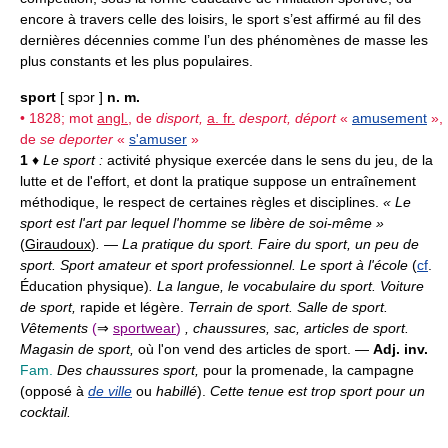
encore à travers celle des loisirs, le sport s’est affirmé au fil des
dernières décennies comme l’un des phénomènes de masse les
plus constants et les plus populaires.
sport
[ spɔr ]
n. m.
• 1828; mot
angl.
, de
disport,
a. fr.
desport, déport
«
amusement
»,
de
se deporter
«
s'amuser
»
1
♦
Le sport :
activité physique exercée dans le sens du jeu, de la
lutte et de l'effort, et dont la pratique suppose un entraînement
méthodique, le respect de certaines règles et disciplines.
« Le
sport est l'art par lequel l'homme se libère de soi-même »
(
Giraudoux
)
.
—
La pratique du sport. Faire du sport, un peu de
sport. Sport amateur et sport professionnel. Le sport à l'école
(
cf
.
Éducation physique)
. La langue, le vocabulaire du sport. Voiture
de sport,
rapide et légère.
Terrain de sport. Salle de sport.
Vêtements
(
⇒
sportwear
)
, chaussures, sac, articles de sport.
Magasin de sport,
où l'on vend des articles de sport. —
Adj. inv.
Fam.
Des chaussures sport,
pour la promenade, la campagne
(opposé à
de ville
ou
habillé
).
Cette tenue est trop sport pour un
cocktail.