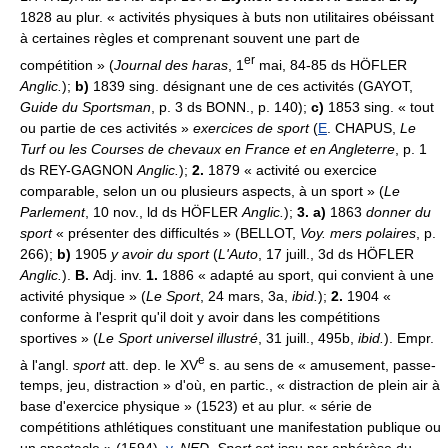
1828 au plur. « activités physiques à buts non utilitaires obéissant
à certaines règles et comprenant souvent une part de
er
compétition » (
Journal des haras
, 1
mai, 84-85 ds HÖFLER
Anglic.
);
b)
1839 sing. désignant une de ces activités (GAYOT,
Guide du Sportsman
, p. 3 ds BONN., p. 140);
c)
1853 sing. « tout
ou partie de ces activités »
exercices de sport
(
E
. CHAPUS,
Le
Turf ou les Courses de chevaux en France et en Angleterre
, p. 1
ds REY-GAGNON
Anglic.
);
2.
1879 « activité ou exercice
comparable, selon un ou plusieurs aspects, à un sport » (
Le
Parlement
, 10 nov., ld ds HÖFLER
Anglic.
);
3. a)
1863
donner du
sport
« présenter des difficultés » (BELLOT,
Voy. mers polaires
, p.
266);
b)
1905
y avoir du sport
(
L'Auto
, 17 juill., 3d ds HÖFLER
Anglic.
).
B.
Adj. inv.
1.
1886 « adapté au sport, qui convient à une
activité physique » (
Le Sport
, 24 mars, 3a,
ibid.
);
2.
1904 «
conforme à l'esprit qu'il doit y avoir dans les compétitions
sportives » (
Le Sport universel illustré
, 31 juill., 495b,
ibid.
). Empr.
e
à l'angl.
sport
att. dep. le XV
s. au sens de « amusement, passe-
temps, jeu, distraction » d'où, en partic., « distraction de plein air à
base d'exercice physique » (1523) et au plur. « série de
compétitions athlétiques constituant une manifestation publique ou