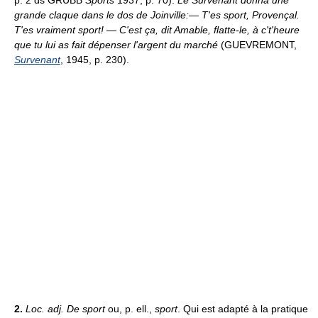
p. 2 ds GRUBB
Sports
1937, p. 70).
Le Survenant donna une
grande claque dans le dos de Joinville:
—
T'es sport, Provençal.
T'es vraiment sport!
—
C'est ça, dit Amable, flatte-le, à c't'heure
que tu lui as fait dépenser l'argent du marché
(GUEVREMONT,
Survenant
, 1945, p. 230).
2.
Loc. adj.
De sport
ou, p. ell.,
sport
. Qui est adapté à la pratique