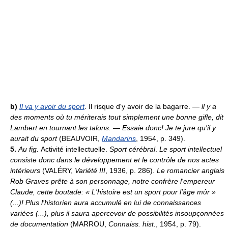
b)
Il va y avoir du sport
. Il risque d'y avoir de la bagarre. —
ll y a
des moments où tu mériterais tout simplement une bonne gifle, dit
Lambert en tournant les talons.
—
Essaie donc! Je te jure qu'il y
aurait du sport
(BEAUVOIR,
Mandarins
, 1954, p. 349).
5.
Au fig.
Activité intellectuelle.
Sport cérébral
.
Le sport intellectuel
consiste donc dans le développement et le contrôle de nos actes
intérieurs
(VALÉRY,
Variété III
, 1936, p. 286).
Le romancier anglais
Rob Graves prête à son personnage, notre confrère l'empereur
Claude, cette boutade: « L'histoire est un sport pour l'âge mûr »
(...)! Plus l'historien aura accumulé en lui de connaissances
variées (...), plus il saura apercevoir de possibilités insoupçonnées
de documentation
(MARROU,
Connaiss. hist.
, 1954, p. 79).