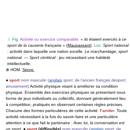
♢
Fig.
Activité ou exercice comparable.
« ils étaient exercés à ce
sport de la causerie française »
(
Maupassant
)
.
Loc.
Sport national
:
activité dans laquelle une nation excelle.
Le marchandage, sport
national.
—
Sport cérébral :
jeu nécessitant une habileté
intellectuelle.
⊗ HOM.
Spore.
●
sport
nom masculin
(
anglais
sport
, de l'ancien français
desport
,
amusement)
Activité physique visant à améliorer sa condition
physique. Ensemble des exercices physiques se présentant sous
forme de jeux individuels ou collectifs, donnant généralement lieu
à compétition, pratiqués en observant certaines règles précises.
Chacune des formes particulières de cette activité.
Familier.
Toute
activité nécessitant à la fois du savoir-faire et une particulière
attention à ce que fait le partenaire :
Avec lui
,
la conversation est
un sport.
●
sport
(difficultés)
nom masculin
(
anglais
sport
, de