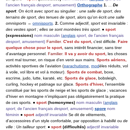
l'ancien français
desport
, amusement)
Orthographe
1.
...
De
sport
. On écrit avec
sport
au singulier :
une salle de sport
,
des
terrains de sport
,
des tenues de sport
, alors qu'on écrit
une salle
omnisports
→
omnisports
.
2.
Comme adjectif,
sport
est invariable :
des vestes sport ; elles se sont montrées très sport
. ●
sport
(expressions)
nom masculin
(
anglais
sport
, de l'ancien français
desport
, amusement)
Familier.
C'est du sport,
c'est difficile.
Faire
quelque chose pour le sport,
sans intérêt financier, sans tirer
d'avantage personnel.
Familier.
Il va y avoir du sport,
les choses
vont mal tourner, on risque d'en venir aux mains.
Sports aériens,
activités sportives de l'aviation (
parachutisme
,
mod
èles réduits, vol
à voile, vol libre et vol à moteur).
Sports de combat,
boxe,
escrime, judo, lutte, karaté, etc.
Sports de glace,
bobsleigh,
curling, hockey et patinage sur glace.
Sports d'hiver,
l'ensemble
constitué par les sports de neige et les sports de glace ; vacances
d'hiver en montagne n'impliquant pas obligatoirement la pratique
de ces sports. ●
sport
(homonymes)
nom masculin
(
anglais
sport
, de l'ancien français
desport
, amusement)
spore
nom
féminin
●
sport
adjectif invariable
Se dit de vêtements,
d'accessoires d'un style confortable, par opposition à
habillé
ou
de
ville : Un tailleur sport
. ●
sport
(difficultés)
adjectif invariable