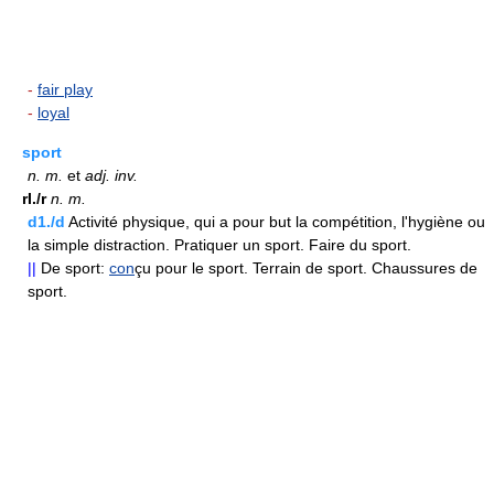
-
fair play
-
loyal
sport
n.
m.
et
adj.
inv.
rI./r
n.
m.
d1./d
Activité physique, qui a pour but la compétition, l'hygiène ou
la simple distraction. Pratiquer un sport. Faire du sport.
||
De sport:
con
çu pour le sport. Terrain de sport. Chaussures de
sport.