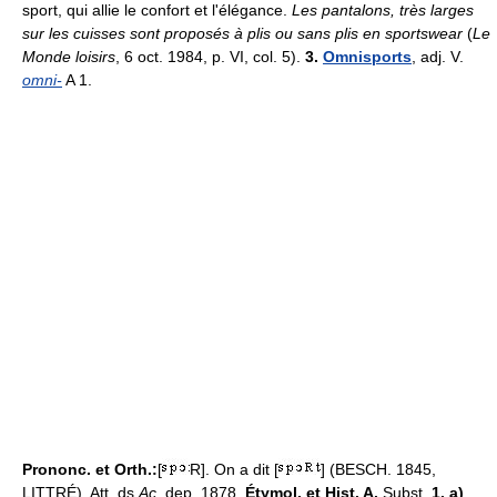
sport, qui allie le confort et l'élégance.
Les pantalons, très larges
sur les cuisses sont proposés à plis ou sans plis en sportswear
(
Le
Monde loisirs
, 6 oct. 1984, p. VI, col. 5).
3.
Omnisports
, adj. V.
omni-
A 1.
Prononc. et Orth.:
[
R]. On a dit [
] (BESCH. 1845,
LITTRÉ). Att. ds
Ac.
dep. 1878.
Étymol. et Hist. A.
Subst.
1. a)