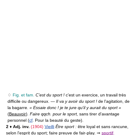
♢
Fig. et fam.
C'est du sport !
c'est un exercice, un travail très
difficile ou dangereux. —
Il va y avoir du sport !
de l'agitation, de
la bagarre.
« Essaie donc ! je te jure qu'il y aurait du sport »
(
Beauvoir
)
. Faire qqch. pour le sport,
sans tirer d'avantage
personnel (
cf
. Pour la beauté du geste).
2
♦
Adj. inv.
(1904)
Vieilli
Être sport :
être loyal et sans rancune,
selon l'esprit du sport; faire preuve de fair-play. ⇒
sportif
.