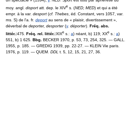
un spectacle » (1594),
v
.
NED
.
Sport
est issu par aphérèse du
e
moy. angl.
disport
att. dep. le XIV
s. (
NED; MED
) et qui a été
empr. à la var.
desport
(
cf. Thebes
, éd. Constant, vers 1057, var.
ms. S) de l'a. fr.
deport
au sens de « plaisir, divertissement »,
déverbal de
deporter, desporter
(
v
.
déporter
).
Fréq. abs.
e
e
littér.:
475.
Fréq. rel. littér.:
XIX
s.:
a
) néant, b) 119; XX
s.:
a
)
551, b) 1 625.
Bbg.
BECKER 1970, p. 53, 73, 254, 325. — GALL.
1955, p. 185. — GREDIG 1939, pp. 22-27. — KLEIN Vie paris.
1976, p. 119. — QUEM.
DDL
t. 5, 12, 15, 21, 27, 36.