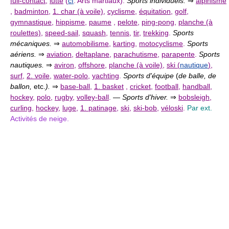
full-contact
,
lutte
(
cf
. Arts martiaux).
Sports individuels.
⇒
alpinisme
,
badminton
,
1. char (à voile)
,
cyclisme
,
équitation
,
golf
,
gymnastique
,
hippisme
,
paume
,
pelote
,
ping-pong
,
planche (à
roulettes)
,
speed-sail
,
squash
,
tennis
,
tir
,
trekking
.
Sports
mécaniques.
⇒
automobilisme
,
karting
,
motocyclisme
.
Sports
aériens.
⇒
aviation
,
deltaplane
,
parachutisme
,
parapente
.
Sports
nautiques.
⇒
aviron
,
offshore
,
planche (à voile)
,
ski (
nautique
)
,
surf
,
2. voile
,
water-polo
,
yachting
.
Sports d'équipe
(
de balle, de
ballon,
etc.
).
⇒
base-ball
,
1. basket
,
cricket
,
football
,
handball
,
hockey
,
polo
,
rugby
,
volley-ball
.
—
Sports d'hiver.
⇒
bobsleigh
,
curling
,
hockey
,
luge
,
1. patinage
,
ski
,
ski-bob
,
véloski
.
Par ext.
Activités de neige.